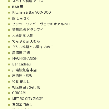
スペイン料理 アロス
BAR 扉
Kitchen & Bar VOO-DOO
厨 しんさく
ピッツエリアバー ヴェッキオアルベロ
夢想酒場 ドランブイ
大衆割烹 大関
てんぷら家 天むら
グリル料理とお酒 すみのこ
居酒屋 花組
MACHRIHANISH
Bar Cadeau
川端鮮魚店 本店
居酒屋・談楽
和食 花よし
相席屋 金沢片町店
ORIGAMI
METRO CITY ZIGGY
五郎エ門寿し