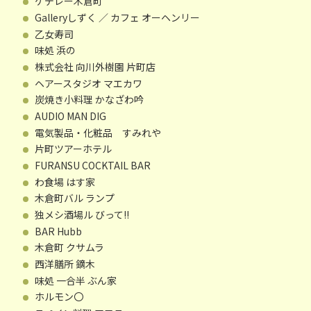
ゲデレー木倉町
Galleryしずく ／ カフェ オーヘンリー
乙女寿司
味処 浜の
株式会社 向川外樹園 片町店
ヘアースタジオ マエカワ
炭焼き小料理 かなざわ吟
AUDIO MAN DIG
電気製品・化粧品 すみれや
片町ツアーホテル
FURANSU COCKTAIL BAR
わ食場 はす家
木倉町バル ランプ
独メシ酒場ル びって!!
BAR Hubb
木倉町 クサムラ
西洋膳所 鏑木
味処 一合半 ぶん家
ホルモン〇