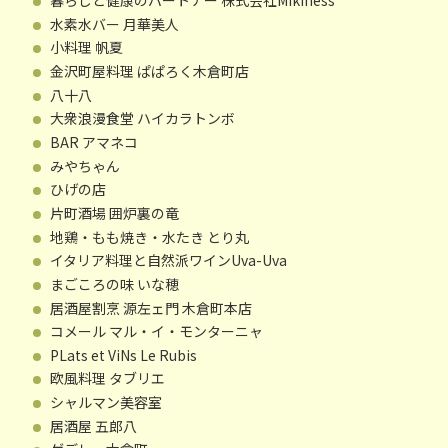
水素水バー 月華美人
小料理 帆夏
金沢町屋料理 ぱぱろく木倉町店
八十八
大衆浪漫食堂 ハイカラトンボ
BAR アマネコ
みやちゃん
ひげの店
片町酒場 囲炉裏の竜
地鶏・もも焼き・水たき とり丸
イタリア料理と自然派ワインUva-Uva
まごころの味 いな穂
居酒屋割烹 源左ェ門 木倉町本店
コメール マル・イ・モンターニャ
PLats et ViNs Le Rubis
欧風料理 タブリエ
シャルマン美容室
居酒屋 五郎八