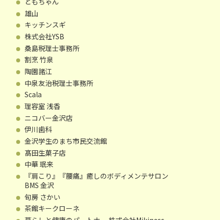
ともちゃん
雄山
キッチンスギ
株式会社YSB
桑島税理士事務所
割烹 竹泉
陶園諸江
中泉友治税理士事務所
Scala
理容室 浅香
ニコバー金沢店
伊川歯科
金沢学生のまち市民交流館
髙田生菓子店
中華 珉来
『肩こり』『腰痛』癒しのボディメンテサロン
BMS 金沢
旬房 さかい
茶館キークローネ
暮らしと健康のパートナー 株式会社Mikiness