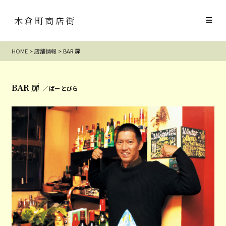
木倉町商店街
HOME
>
店舗情報
>
BAR 扉
BAR 扉
／ ばー とびら