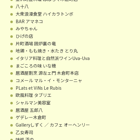
八十八
大衆浪漫食堂 ハイカラトンボ
BAR アマネコ
みやちゃん
ひげの店
片町酒場 囲炉裏の竜
地鶏・もも焼き・水たき とり丸
イタリア料理と自然派ワインUva-Uva
まごころの味 いな穂
居酒屋割烹 源左ェ門 木倉町本店
コメール マル・イ・モンターニャ
PLats et ViNs Le Rubis
欧風料理 タブリエ
シャルマン美容室
居酒屋 五郎八
ゲデレー木倉町
Galleryしずく ／ カフェ オーヘンリー
乙女寿司
味処 浜の