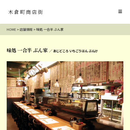
木倉町商店街
HOME
>
店舗情報
>
味処 一合半 ぶん家
味処 一合半 ぶん家
／ あじどころ いちごうはん ぶんけ