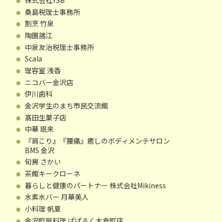
桑島税理士事務所
割烹 竹泉
陶園諸江
中泉友治税理士事務所
Scala
理容室 浅香
ニコバー金沢店
伊川歯科
金沢学生のまち市民交流館
髙田生菓子店
中華 珉来
『肩こり』『腰痛』癒しのボディメンテサロン
BMS 金沢
旬房 さかい
茶館キークローネ
暮らしと健康のパートナー 株式会社Mikiness
水素水バー 月華美人
小料理 帆夏
金沢町屋料理 ぱぱろく木倉町店