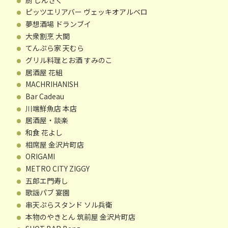
ピッツエリアバー ヴェッキオアルベロ
夢想酒場 ドランブイ
大衆割烹 大関
てんぷら家 天むら
グリル料理とお酒 すみのこ
居酒屋 花組
MACHRIHANISH
Bar Cadeau
川端鮮魚店 本店
居酒屋・談楽
和食 花よし
相席屋 金沢片町店
ORIGAMI
METRO CITY ZIGGY
五郎エ門寿し
歌謡パブ 宴園
串天ぷらスタンド ソル兵衛
本物のやきとん 筑前屋 金沢片町店