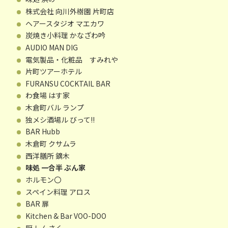
株式会社 向川外樹園 片町店
ヘアースタジオ マエカワ
炭焼き小料理 かなざわ吟
AUDIO MAN DIG
電気製品・化粧品 すみれや
片町ツアーホテル
FURANSU COCKTAIL BAR
わ食場 はす家
木倉町バル ランプ
独メシ酒場ル びって!!
BAR Hubb
木倉町 クサムラ
西洋膳所 鏑木
味処 一合半 ぶん家
ホルモン〇
スペイン料理 アロス
BAR 扉
Kitchen & Bar VOO-DOO
厨 しんさく