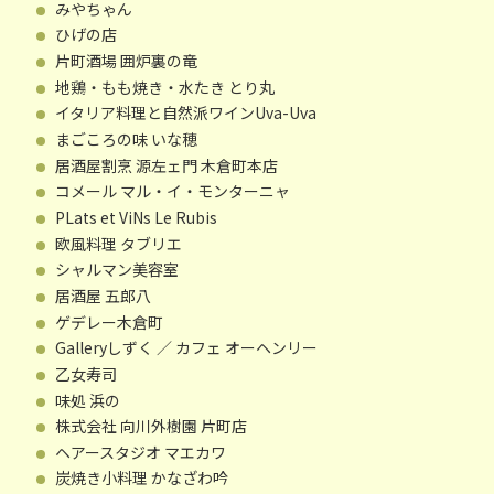
みやちゃん
ひげの店
片町酒場 囲炉裏の竜
地鶏・もも焼き・水たき とり丸
イタリア料理と自然派ワインUva-Uva
まごころの味 いな穂
居酒屋割烹 源左ェ門 木倉町本店
コメール マル・イ・モンターニャ
PLats et ViNs Le Rubis
欧風料理 タブリエ
シャルマン美容室
居酒屋 五郎八
ゲデレー木倉町
Galleryしずく ／ カフェ オーヘンリー
乙女寿司
味処 浜の
株式会社 向川外樹園 片町店
ヘアースタジオ マエカワ
炭焼き小料理 かなざわ吟