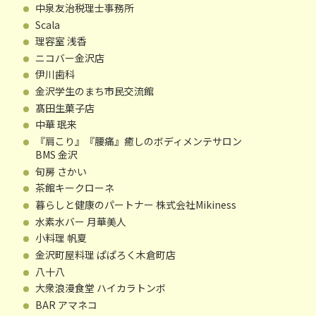
中泉友治税理士事務所
Scala
理容室 浅香
ニコバー金沢店
伊川歯科
金沢学生のまち市民交流館
髙田生菓子店
中華 珉来
『肩こり』『腰痛』癒しのボディメンテサロン
BMS 金沢
旬房 さかい
茶館キークローネ
暮らしと健康のパートナー 株式会社Mikiness
水素水バー 月華美人
小料理 帆夏
金沢町屋料理 ぱぱろく木倉町店
八十八
大衆浪漫食堂 ハイカラトンボ
BAR アマネコ