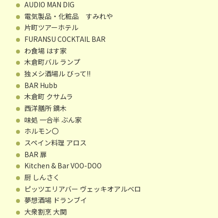
AUDIO MAN DIG
電気製品・化粧品 すみれや
片町ツアーホテル
FURANSU COCKTAIL BAR
わ食場 はす家
木倉町バル ランプ
独メシ酒場ル びって!!
BAR Hubb
木倉町 クサムラ
西洋膳所 鏑木
味処 一合半 ぶん家
ホルモン〇
スペイン料理 アロス
BAR 扉
Kitchen & Bar VOO-DOO
厨 しんさく
ピッツエリアバー ヴェッキオアルベロ
夢想酒場 ドランブイ
大衆割烹 大関