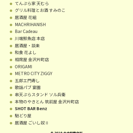
てんぷら家 天むら
グリル料理とお酒 すみのこ
居酒屋 花組
MACHRIHANISH
Bar Cadeau
川端鮮魚店 本店
居酒屋・談楽
和食 花よし
相席屋 金沢片町店
ORIGAMI
METRO CITY ZIGGY
五郎エ門寿し
歌謡パブ 宴園
串天ぷらスタンド ソル兵衛
本物のやきとん 筑前屋 金沢片町店
SHOT BAR Benz
馳どり屋
居酒屋 ごいし奴Ⅱ
© 2019 木倉町商店街