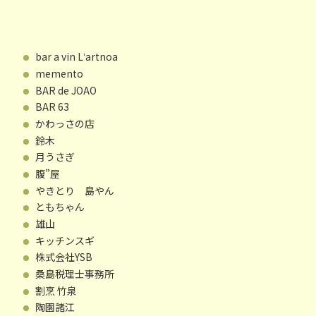
bar a vin Lʼartnoa
memento
BAR de JOAO
BAR 63
かわっさの店
鈴木
月うさぎ
腹”屋
やきとり 島やん
ともちゃん
雄山
キッチンスギ
株式会社YSB
桑島税理士事務所
割烹 竹泉
陶園諸江