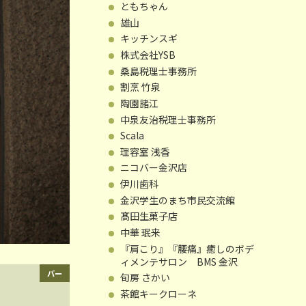
ともちゃん
雄山
キッチンスギ
株式会社YSB
桑島税理士事務所
割烹 竹泉
陶園諸江
中泉友治税理士事務所
Scala
理容室 浅香
ニコバー金沢店
伊川歯科
金沢学生のまち市民交流館
髙田生菓子店
中華 珉来
『肩こり』『腰痛』癒しのボデ
ィメンテサロン BMS 金沢
バー
旬房 さかい
茶館キークローネ