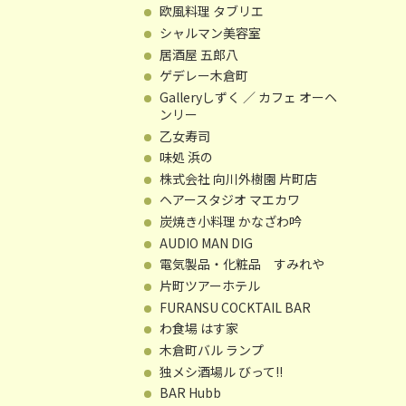
欧風料理 タブリエ
シャルマン美容室
居酒屋 五郎八
ゲデレー木倉町
Galleryしずく ／ カフェ オーヘ
ンリー
乙女寿司
味処 浜の
株式会社 向川外樹園 片町店
ヘアースタジオ マエカワ
炭焼き小料理 かなざわ吟
AUDIO MAN DIG
電気製品・化粧品 すみれや
片町ツアーホテル
FURANSU COCKTAIL BAR
わ食場 はす家
木倉町バル ランプ
独メシ酒場ル びって!!
BAR Hubb