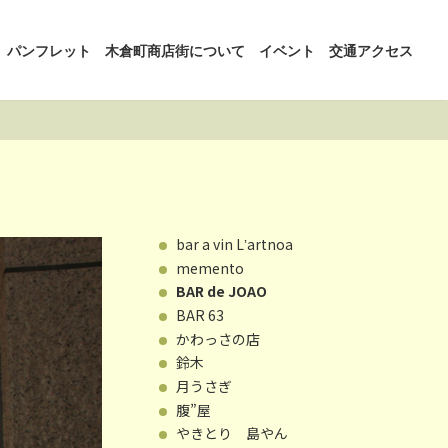
パンフレット
木倉町商店街について
イベント
交通アクセス
bar a vin Lʼartnoa
memento
BAR de JOAO
BAR 63
かわっさの店
鈴木
月うさぎ
腹”屋
やきとり 島やん