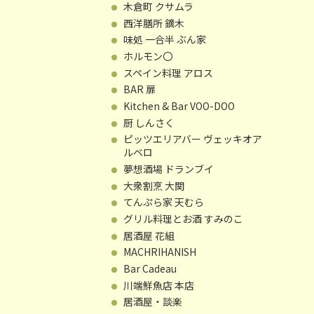
木倉町 クサムラ
西洋膳所 鏑木
味処 一合半 ぶん家
ホルモン〇
スペイン料理 アロス
BAR 扉
Kitchen & Bar VOO-DOO
厨 しんさく
ピッツエリアバー ヴェッキオア
ルベロ
夢想酒場 ドランブイ
大衆割烹 大関
てんぷら家 天むら
グリル料理とお酒 すみのこ
居酒屋 花組
MACHRIHANISH
Bar Cadeau
川端鮮魚店 本店
居酒屋・談楽