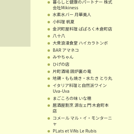
暮らしと健康のパートナー 株式
会社Mikiness
水素水バー 月華美人
小料理 帆夏
金沢町屋料理 ぱぱろく木倉町店
八十八
大衆浪漫食堂 ハイカラトンボ
BAR アマネコ
みやちゃん
ひげの店
片町酒場 囲炉裏の竜
地鶏・もも焼き・水たき とり丸
イタリア料理と自然派ワイン
Uva-Uva
まごころの味 いな穂
居酒屋割烹 源左ェ門 木倉町本
店
コメール マル・イ・モンターニ
ャ
PLats et ViNs Le Rubis